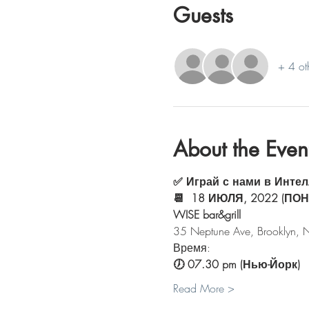
Guests
+ 4 ot
About the Even
✅ Играй с нами в Интел
📆  18 ИЮЛЯ, 2022 (ПО
WISE bar&grill
35 Neptune Ave, Brooklyn,
Время:
🕖 07.30 pm (Нью-Йорк) 
Read More >