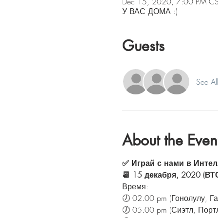
Dec 15, 2020, 7:00 PM C
У ВАС ДОМА :)
Guests
See Al
About the Even
✅ Играй с нами в Интел
📆 15 декабря, 2020 (В
Время:
🕖 02.00 pm (Гонолулу, Га
🕖 05.00 pm (Сиэтл, Порт