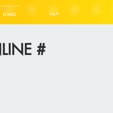
Log In
О НАС
INE #