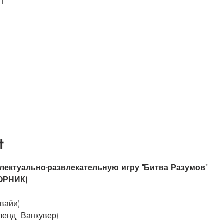
ST
l
t
лектуально-развлекательную игру "Битва Разумов"
ТОРНИК)
вайи)
ленд, Ванкувер)