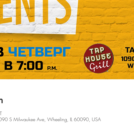
n
T
1090 S Milwaukee Ave, Wheeling, IL 60090, USA