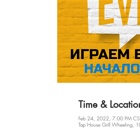
Time & Locatio
Feb 24, 2022, 7:00 PM CS
Tap House Grill Wheeling, 