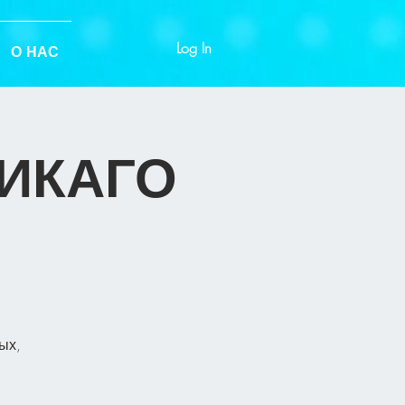
Log In
О НАС
ЧИКАГО
ых,