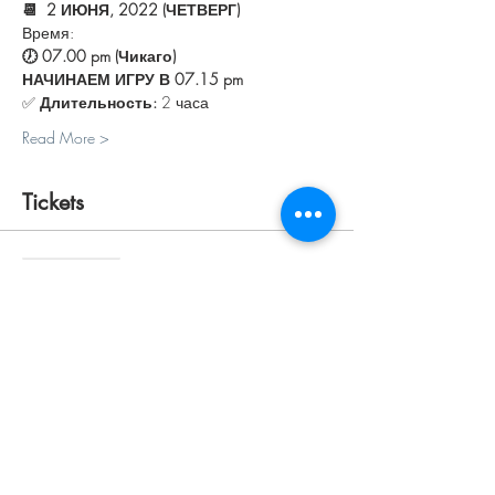
📆  2 ИЮНЯ, 2022 (ЧЕТВЕРГ)
Время:
🕖 07.00 pm (Чикаго) 
НАЧИНАЕМ ИГРУ В 07.15 pm
✅ 
Длительность:
 2 часа
Read More >
Tickets
Sale ended
Ticket type
ПЕРСОНАЛЬНЫЙ
Price
$30.00
+$0.75 ticket service fee