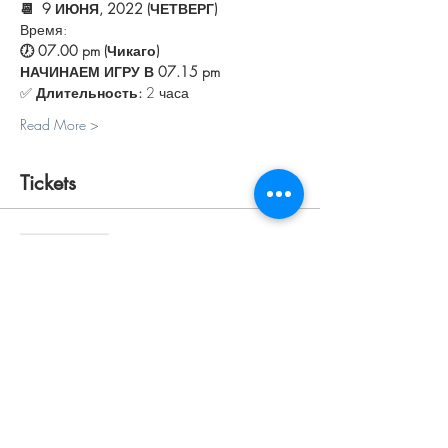
📆  9 ИЮНЯ, 2022 (ЧЕТВЕРГ)
Время:
🕖 07.00 pm (Чикаго) 
НАЧИНАЕМ ИГРУ В 07.15 pm
✅ 
Длительность:
 2 часа
Read More >
Tickets
Sale ended
Ticket type
ПЕРСОНАЛЬНЫЙ
Price
$30.00
+$0.75 ticket service fee