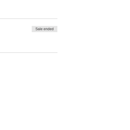
Из нашего опыта, чем
Sale ended
е искать ответы на
мо: