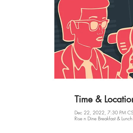
Time & Locatio
Dec 22, 2022, 7:30 PM C
Rise n Dine Breakfast & Lun