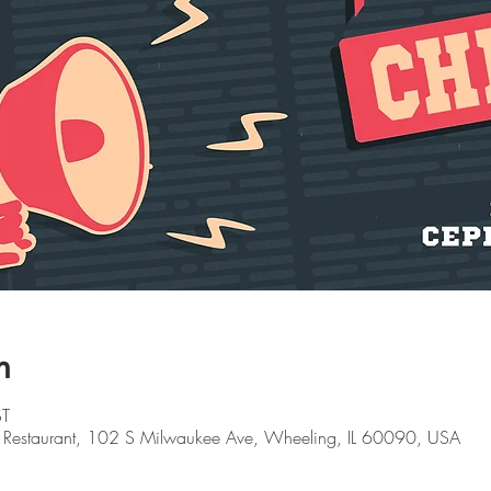
n
ST
ch Restaurant, 102 S Milwaukee Ave, Wheeling, IL 60090, USA