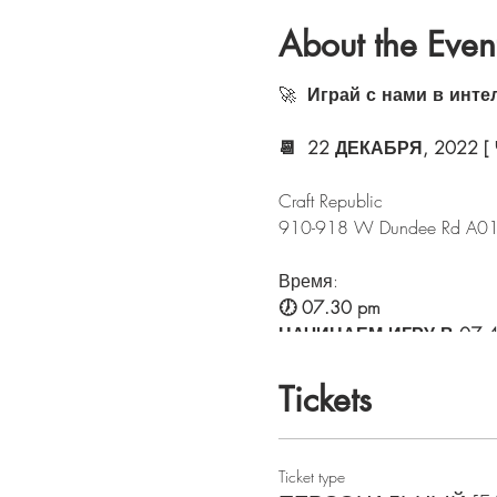
About the Even
🚀
Играй с нами в инте
📆 22 ДЕКАБРЯ, 2022 [
Craft Republic
910-918 W Dundee Rd A01-A
Время:
🕖 07.30 pm
НАЧИНАЕМ ИГРУ В 07.4
🚀
Длительность:
2 часа
Tickets
👉 Участникам какого в
С нами играют участники
Ticket type
Самому молодому – 15 ле