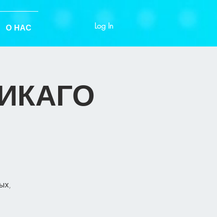
Log In
О НАС
ЧИКАГО
ых,