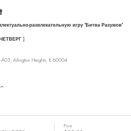
t
ллектуально-развлекательную игру "Битва Разумов"
 ЧЕТВЕРГ ]
03, Arlington Heights, IL 60004
0 pm
озраста можно играть?
 абсолютно разных возрастов.
Price
т, самому опытному – 82 года.