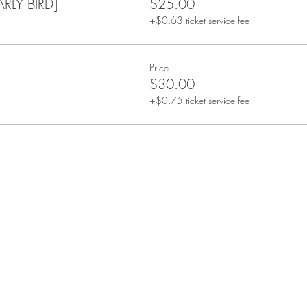
LY BIRD]
$25.00
+$0.63 ticket service fee
да чтобы играть?
ятельно, с семьей, детьми или друзьями, выбор за вами. 
еселее!
Price
$30.00
умов?
+$0.75 ticket service fee
я обожает разгадывать интеллектуальные загадки и так ж
 цель, поделиться нашим пристрастием с другими ;)
ЗУМОВ
ры ждёт ШЕСТЬ БОЁВ:
НЫЙ - 10 вопросов по 60 секунд. В этом туре необходи
кт;
ытии или явлении идет речь;