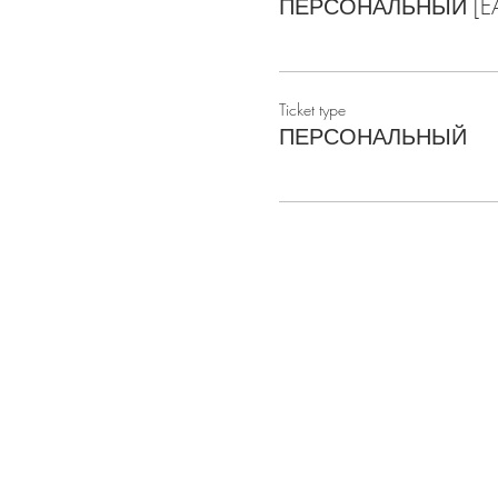
ПЕРСОНАЛЬНЫЙ [EAR
👉 Нужна ли мне коман
Вы можете играть самосто
больше участников, тем в
Ticket type
ПЕРСОНАЛЬНЫЙ
👉 Кто такие Битва Раз
Мы команда людей, котора
сложные вопросы. И наша
🚀 ПРАВИЛА БИТВЫ РА
🚀 Участников нашей иг
✅ БОЙ 1 - ИНТЕЛЛЕКТУАЛЬ
⁃ угадать термин;
⁃ дополнить цитату или фа
⁃ догадаться, о каком соб
⁃ отгадать слово.