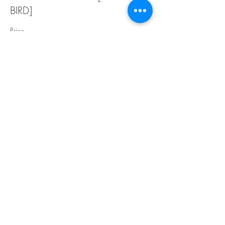
BIRD]
Price
$25.00
+$0.63 ticket service fee
Sale ended
Ticket type
ПЕРСОНАЛЬНЫЙ
Price
$30.00
+$0.75 ticket service fee