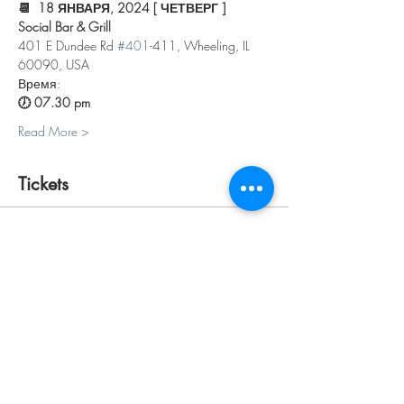
📆  18 ЯНВАРЯ, 2024 [ ЧЕТВЕРГ ]
Social Bar & Grill
401 E Dundee Rd 
#401
-411, Wheeling, IL 
60090, USA
Время:
🕖 07.30 pm 
Read More >
Tickets
Sale ended
Ticket type
ПЕРСОНАЛЬНЫЙ
Price
$30.00
+$0.75 ticket service fee