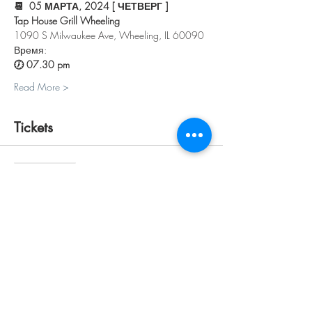
📆  05 МАРТА, 2024 [ ЧЕТВЕРГ ]
Tap House Grill Wheeling
1090 S Milwaukee Ave, Wheeling, IL 60090
Время:
🕖 07.30 pm 
Read More >
Tickets
Sale ended
Ticket type
ПЕРСОНАЛЬНЫЙ
Price
$30.00
+$0.75 ticket service fee