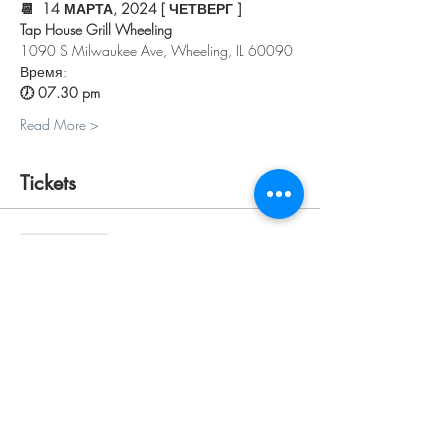
📆  14 МАРТА, 2024 [ ЧЕТВЕРГ ]
Tap House Grill Wheeling
1090 S Milwaukee Ave, Wheeling, IL 60090
Время:
🕖 07.30 pm 
Read More >
Tickets
Sale ended
Ticket type
ПЕРСОНАЛЬНЫЙ
Price
$30.00
+$0.75 ticket service fee