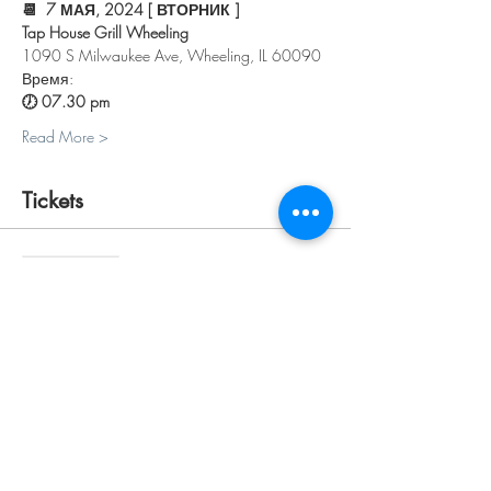
📆  7 МАЯ, 2024 [ ВТОРНИК ]
Tap House Grill Wheeling
1090 S Milwaukee Ave, Wheeling, IL 60090
Время:
🕖 07.30 pm 
Read More >
Tickets
Sale ended
Ticket type
ПЕРСОНАЛЬНЫЙ
Price
$30.00
+$0.75 ticket service fee