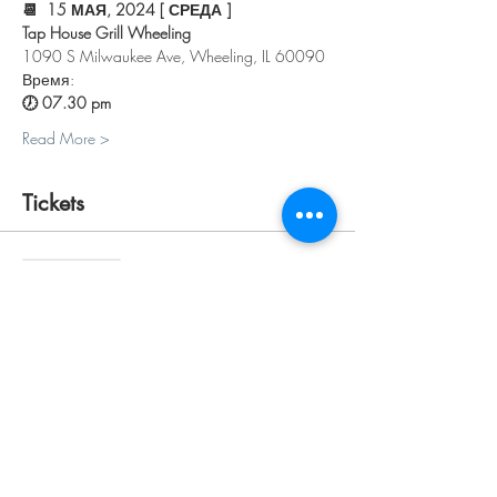
📆  15 МАЯ, 2024 [ СРЕДА ]
Tap House Grill Wheeling
1090 S Milwaukee Ave, Wheeling, IL 60090
Время:
🕖 07.30 pm 
Read More >
Tickets
Sale ended
Ticket type
ПЕРСОНАЛЬНЫЙ
Price
$30.00
+$0.75 ticket service fee