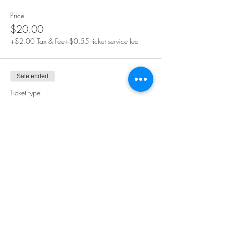
Price
$20.00
+$2.00 Tax & Fee
+$0.55 ticket service fee
Sale ended
Ticket type
ПЕРСОНАЛЬНЫЙ
Price
$30.00
+$3.00 Tax & Fee
+$0.83 ticket service fee
Sale ended
Ticket type
КОМАНДА