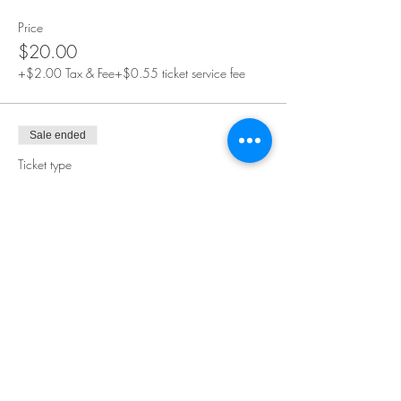
Price
$20.00
+$2.00 Tax & Fee
+$0.55 ticket service fee
Sale ended
Ticket type
ПЕРСОНАЛЬНЫЙ
Price
$30.00
+$3.00 Tax & Fee
+$0.83 ticket service fee
Sale ended
Ticket type
КОМАНДА