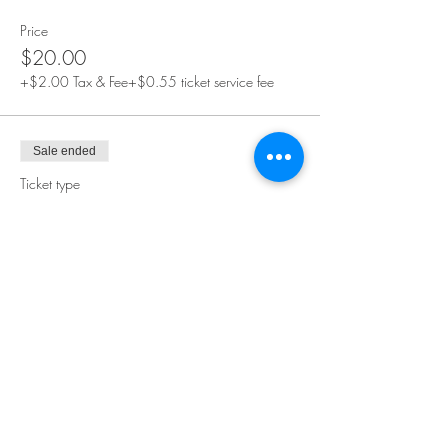
Price
$20.00
+$2.00 Tax & Fee
+$0.55 ticket service fee
Sale ended
Ticket type
ПЕРСОНАЛЬНЫЙ
Price
$30.00
+$3.00 Tax & Fee
+$0.83 ticket service fee
Sale ended
Ticket type
КОМАНДА