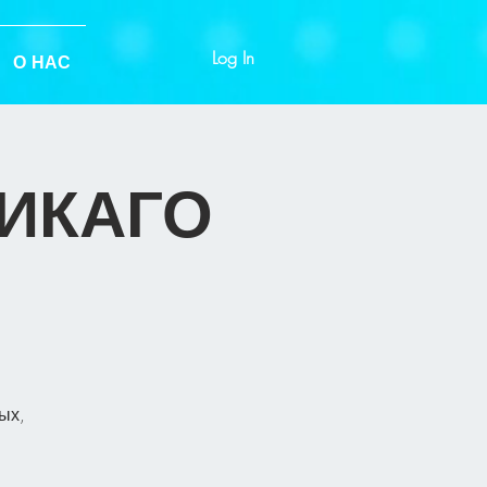
Log In
О НАС
ЧИКАГО
ых,