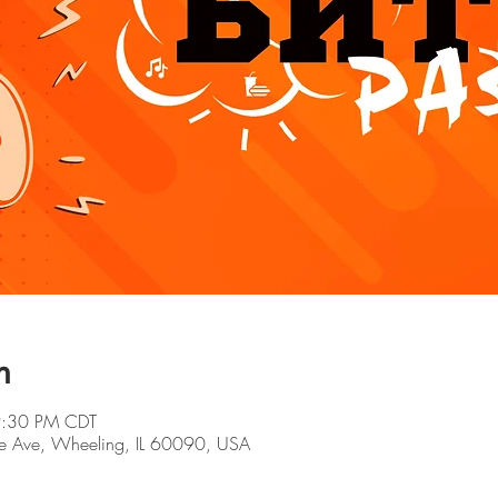
n
9:30 PM CDT
e Ave, Wheeling, IL 60090, USA