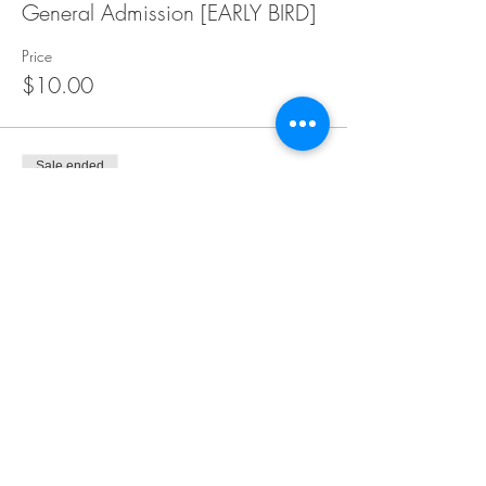
General Admission [EARLY BIRD]
Price
$10.00
Sale ended
Ticket type
General Admission
Price
$15.00
Sale ended
Ticket type
ДЛЯ ТЕХ КТО ИГРАЕТ
ВПЕРВЫЕ