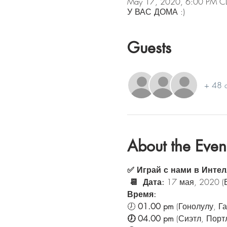
May 17, 2020, 6:00 PM C
У ВАС ДОМА :)
Guests
+ 48 o
About the Even
✅ Играй с нами в Интел
📆  Дата:
 17 мая, 2020 (
Время: 
🕖 
01.00 pm 
(Гонолулу, Г
🕖 04.00 pm 
(Сиэтл, Порт