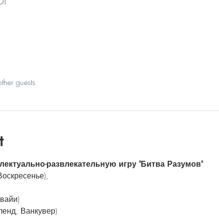
DT
ther guests
t
лектуально-развлекательную игру "Битва Разумов"
Воскресенье), 
авайи)
ленд, Ванкувер)  