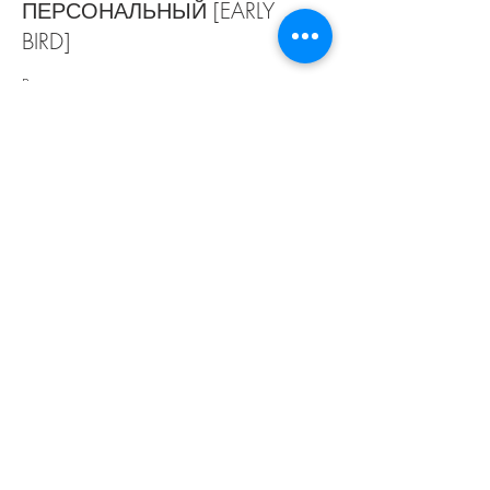
ПЕРСОНАЛЬНЫЙ [EARLY
BIRD]
Price
$25.00
+$0.63 ticket service fee
Sale ended
Ticket type
ПЕРСОНАЛЬНЫЙ
Price
$30.00
+$0.75 ticket service fee